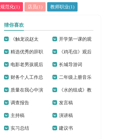
规范化(1)
店员(1)
教师职业(1)
猜你喜欢
《触龙说赵太
开学第一课的观
精选优秀的辞职
《鸡毛信》观后
后》说课稿
后感
电影老男孩观后
长城导游词
报告集合5篇
感9篇
财务个人工作总
二年级上册音乐
感
质量在我心中演
《水的组成》教
结15篇
教学计划集合9篇
调查报告
发言稿
讲稿
学反思9篇
主持稿
演讲稿
实习总结
建议书