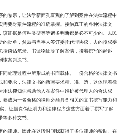
序的卷宗，让法学新面孔直观的了解到案件在法律流程中
实需要对案件流程的准确掌握。接触真正的各种法律文
，该证据是何种类型等等诸多判断都是必不可少的。以民
所的批单，然后与当事人签订委托代理协议，去的授权委
包括谈话笔录、书证物证等了解案情，接着撰写的起诉
到该案判决书。
不同处理过程中所形成的书面载体。一份合格的法律文书
式和要求，法律文书的撰写要求精、准、透，这体现着律
运用法律知识帮助他人在案件中维护被代理人的合法权
，要成为一名合格的律师必须具备相关的文书撰写能力和
事实、证据真伪证明力和法律程序这些方面着手撰写了起
录等多种文书。
定的律师。因此在这段时间我获得了多位律师的帮助。在