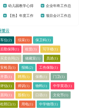
幼儿园教学心得
企业年终工作总
(15篇)
结汇编15篇
【热】年度工作
项目会计工作总
合集15篇
结
总结
结
标签云
车位(2)
综采(1)
保卫科(1)
后勤保障(1)
租赁(3)
写字楼(1)
买卖合同(2)
储藏室(1)
员述(1)
安检员(1)
报账(2)
工伤保险(1)
开票(1)
聘用(1)
保教(1)
门卫(1)
评估(1)
师训(1)
物料(1)
中学英语(1)
居间(1)
股权(1)
口语(1)
文化节(1)
杜郎口(1)
用电(1)
中学物理(1)