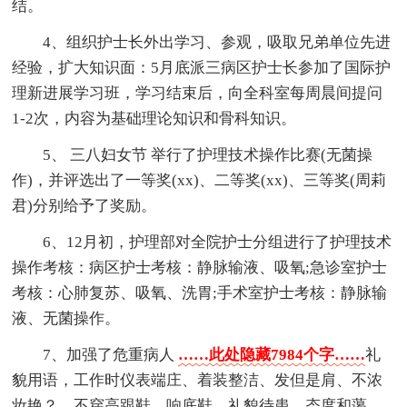
结。
4、组织护士长外出学习、参观，吸取兄弟单位先进
经验，扩大知识面：5月底派三病区护士长参加了国际护
理新进展学习班，学习结束后，向全科室每周晨间提问
1-2次，内容为基础理论知识和骨科知识。
5、 三八妇女节 举行了护理技术操作比赛(无菌操
作)，并评选出了一等奖(xx)、二等奖(xx)、三等奖(周莉
君)分别给予了奖励。
6、12月初，护理部对全院护士分组进行了护理技术
操作考核：病区护士考核：静脉输液、吸氧;急诊室护士
考核：心肺复苏、吸氧、洗胃;手术室护士考核：静脉输
液、无菌操作。
7、加强了危重病人
……此处隐藏7984个字……
礼
貌用语，工作时仪表端庄、着装整洁、发但是肩、不浓
妆艳？、不穿高跟鞋、响底鞋、礼貌待患、态度和蔼、