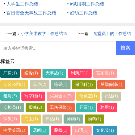
大学生工作总结
it试用期工作总结
百日安全无事故工作总结
妇幼工作总结
上一篇：
小学美术教学工作总结15
下一篇：
食堂员工的工作总结
篇
标签云
厂房(1)
送餐(1)
无事故(1)
制药厂(1)
宫颈癌(1)
安装公司(1)
车位(2)
综采(1)
保卫科(1)
后勤保障(1)
租赁(3)
写字楼(1)
买卖合同(2)
储藏室(1)
员述(1)
安检员(1)
报账(2)
工伤保险(1)
开票(1)
聘用(1)
保教(1)
门卫(1)
评估(1)
师训(1)
物料(1)
中学英语(1)
居间(1)
股权(1)
口语(1)
文化节(1)