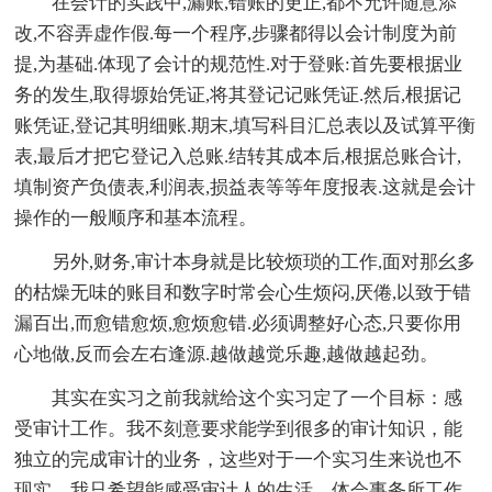
在会计的实践中,漏账,错账的更正,都不允许随意添
改,不容弄虚作假.每一个程序,步骤都得以会计制度为前
提,为基础.体现了会计的规范性.对于登账:首先要根据业
务的发生,取得塬始凭证,将其登记记账凭证.然后,根据记
账凭证,登记其明细账.期末,填写科目汇总表以及试算平衡
表,最后才把它登记入总账.结转其成本后,根据总账合计,
填制资产负债表,利润表,损益表等等年度报表.这就是会计
操作的一般顺序和基本流程。
另外,财务,审计本身就是比较烦琐的工作,面对那幺多
的枯燥无味的账目和数字时常会心生烦闷,厌倦,以致于错
漏百出,而愈错愈烦,愈烦愈错.必须调整好心态,只要你用
心地做,反而会左右逢源.越做越觉乐趣,越做越起劲。
其实在实习之前我就给这个实习定了一个目标：感
受审计工作。我不刻意要求能学到很多的审计知识，能
独立的完成审计的业务，这些对于一个实习生来说也不
现实。我只希望能感受审计人的生活，体会事务所工作