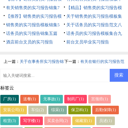
板汇编9篇
有关销售类的实习报告锦集7
篇
【精品】销售类的实习报告模
篇
【推荐】销售类的实习报告模
板汇编五篇
关于销售类的实习报告模板集
板集锦7篇
销售类的实习报告模板锦集5
合7篇
关于话务员的实习报告范文八
篇
话务员的实习报告锦集五篇
篇
话务员的实习报告模板集合九
酒店前台文员的实习报告
篇
前台文员毕业实习报告
上一篇：
关于在事务所实习报告锦
下一篇：
有关在银行的实习报告范
集6篇
文汇总六篇
标签云
厂房(1)
送餐(1)
无事故(1)
制药厂(1)
宫颈癌(1)
安装公司(1)
车位(2)
综采(1)
保卫科(1)
后勤保障(1)
租赁(3)
写字楼(1)
买卖合同(2)
储藏室(1)
员述(1)