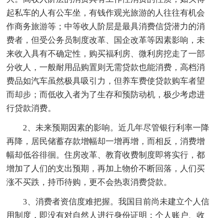
起私车的人有公车坐，有钱作观光旅游的人往往有机会
作商务旅游等；中等收人阶层是最具消费信贷潜力的消
费者，但受公务员制度改革、国企改革等因素影响，未
来收入具有不确定性，购买福利房、微利房挖走了一部
分收人，一般耐用品购置则无需贷款也能消费，高档消
费品如汽车虽然极具吸引力，但养车费使贷款购车者望
而却步；而低收入者为了生存和预防动机，极少考虑进
行贷款消费。
2、未来预期因素的影响。近几年尽管银行利率一降
再降，居民储蓄存款增幅却一增再增，而相反，消费增
幅却低谷徘徊。住房改革、教育收费制度即将实行，都
增加了人们的支出预期，再加上物价不断回落，人们买
涨不买跌，持币待购，更不会热衷消费贷款。
3、消费者资信度难把握。我国目前尚未建立个人信
用制度，即没有对自然人进行身份证明；个人账户、收