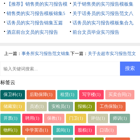
篇
【推荐】销售类的实习报告模
板汇编五篇
关于销售类的实习报告模板集
板集锦7篇
销售类的实习报告模板锦集5
合7篇
关于话务员的实习报告范文八
篇
话务员的实习报告锦集五篇
篇
话务员的实习报告模板集合九
酒店前台文员的实习报告
篇
前台文员毕业实习报告
上一篇：
事务所实习报告范文锦集
下一篇：
关于去超市实习报告范文
8篇
汇编六篇
标签云
保卫科(1)
后勤保障(1)
租赁(1)
写字楼(1)
买卖合同(2)
储藏室(1)
员述(1)
安检员(1)
报账(2)
工伤保险(1)
开票(1)
聘用(1)
保教(1)
门卫(1)
评估(1)
师训(1)
物料(1)
中学英语(1)
居间(1)
股权(1)
口语(1)