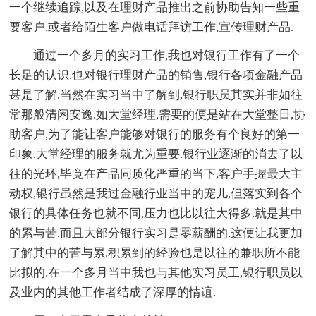
一个继续追踪,以及在理财产品推出之前协助告知一些重
要客户,或者给陌生客户做电话拜访工作,宣传理财产品.
通过一个多月的实习工作,我也对银行工作有了一个
长足的认识,也对银行理财产品的销售,银行各项金融产品
甚是了解.当然在实习当中了解到,银行职员其实并非如往
常那般清闲安逸.如大堂经理,需要的便是站在大堂整日,协
助客户,为了能让客户能够对银行的服务有个良好的第一
印象,大堂经理的服务就尤为重要.银行业逐渐的消去了以
往的光环,毕竟在产品同质化严重的当下,客户手握最大主
动权,银行虽然是我过金融行业当中的宠儿,但落实到各个
银行的具体任务也就不同,压力也比以往大得多.就是其中
的累与苦,而且大部分银行实习是零薪酬的.这便让我更加
了解其中的苦与累.积累到的经验也是以往的兼职所不能
比拟的.在一个多月当中我也与其他实习员工,银行职员以
及业内的其他工作者结成了深厚的情谊.