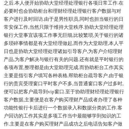
之后.本人便开始协助大堂经理处理银行各项日常工作.在
必要时也会协助柜台和理财经理处理银行客户数据与对
客户进行及时回访.由于是男性职员,同时也担当银行的日
常安保工作,当然只限于维持大堂秩序.协助大堂经理处理
银行大堂事宜该项工作事无巨细,比较繁琐,关于银行的诸
多琐碎事情都是有大堂经理做起,而作为大堂助理,本人平
日也是协助大堂经理处理诸如引导客户,为客户介绍理财
产品,为客户解决与银行有关的问题.还有就是平时银行的
各项布置,整理都是由大堂助理完成.而协助柜台工作其实
主要是指引客户填写各种表格,帮助柜台疏导客户.由于银
行的贵宾受理窗口平时客户不多,当普通窗口客户过多时,
便可以把客户疏导到vip窗口.至于协助理财经理处理银行
客户数据,主要便是在客户购买理财产品或者办理了各种
功能性银行卡后进行一个数据录入和数据分类的工作.客
户回访的工作其实是多项工作当中最能够学到知识的工
作.主要是在客户购买理财产品成功之后电话告知客户做