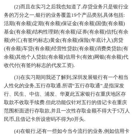
(2)而且在实习之后我也知道了,存贷业务只是银行业
务的万分之一,银行的业务覆盖19个产品类别,具体包括:
活期(有余额)定期(有余额)保证金(有余额)国债(有余额)
基金(有余额)结构性理财(有余额)证券(有余额)信托(有余
额)外汇(有签约标志)黄金(有余额)保险(年底计入)房贷
(有余额)车贷(有余额)经营性贷款(有余额)消费类贷款(有
余额)其他个人贷款(有余额)信用卡(有效)网银(有余额)代
收代付(有签约标志的代发工资).
(3)在实习期间我还了解到,深圳发展银行有一个相当
人性化的业务,五行存取通.所谓“五行存取通”,是指深发
行、民生、中信、浦发、华夏此五家银行在重庆地区存
取款不收取手续费.但此功能仅针对五行的借记卡在重庆
范围柜面进行存取款,并且一次性存取金额不得大于5万人
民币,且借记卡所设密码不得为0开头.
(4)在银行,还有一些如今当今流行的业务,例如信用卡