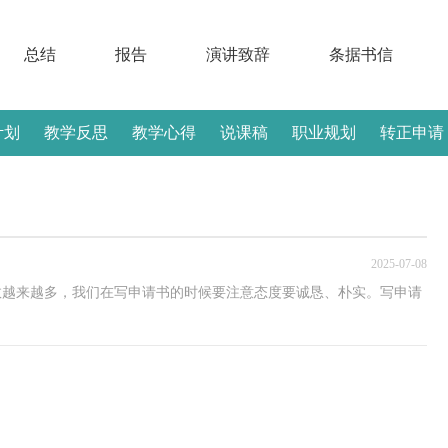
总结
报告
演讲致辞
条据书信
计划
教学反思
教学心得
说课稿
职业规划
转正申请
2025-07-08
数越来越多，我们在写申请书的时候要注意态度要诚恳、朴实。写申请