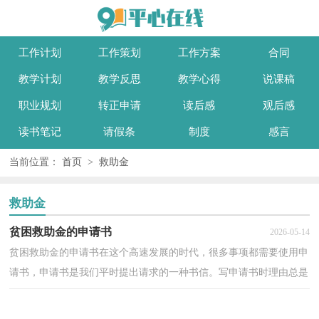
工作计划
工作策划
工作方案
合同
教学计划
教学反思
教学心得
说课稿
职业规划
转正申请
读后感
观后感
读书笔记
请假条
制度
感言
当前位置：
首页
>
救助金
救助金
贫困救助金的申请书
2026-05-14
贫困救助金的申请书在这个高速发展的时代，很多事项都需要使用申
请书，申请书是我们平时提出请求的一种书信。写申请书时理由总是
不够充分？以下是小编为大家收集的贫困救助金的申...