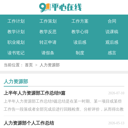
工作计划
工作策划
工作方案
合同
教学计划
教学反思
教学心得
说课稿
职业规划
转正申请
读后感
观后感
读书笔记
请假条
制度
感言
当前位置：
首页
>
人力资源部
人力资源部
上半年人力资源部工作总结9篇
2026-07-10
上半年人力资源部工作总结9篇总结是在某一时期、某一项目或某些
工作告一段落或者全部完成后进行回顾检查、分析评价，从而得出教
训和一些规律性认识的一种书面材料，它可以促使...
人力资源部个人工作总结
2026-05-13