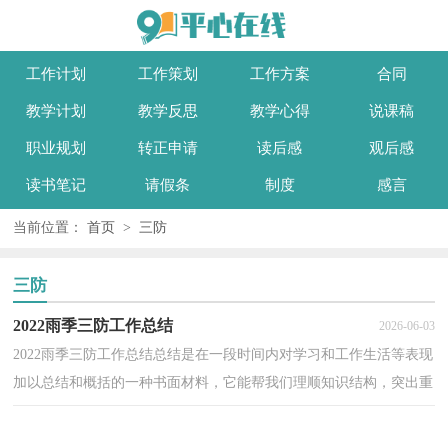
工作计划
工作策划
工作方案
合同
教学计划
教学反思
教学心得
说课稿
职业规划
转正申请
读后感
观后感
读书笔记
请假条
制度
感言
当前位置：
首页
>
三防
三防
2022雨季三防工作总结
2026-06-03
2022雨季三防工作总结总结是在一段时间内对学习和工作生活等表现
加以总结和概括的一种书面材料，它能帮我们理顺知识结构，突出重
点，突破难点，因此我们要做好归纳，写好总结。那么你...