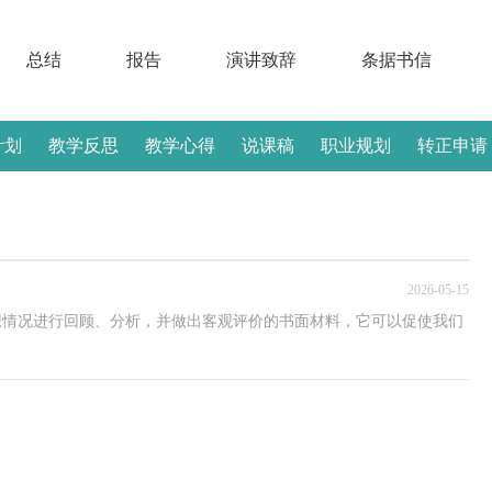
总结
报告
演讲致辞
条据书信
计划
教学反思
教学心得
说课稿
职业规划
转正申请
2026-05-15
想情况进行回顾、分析，并做出客观评价的书面材料，它可以促使我们